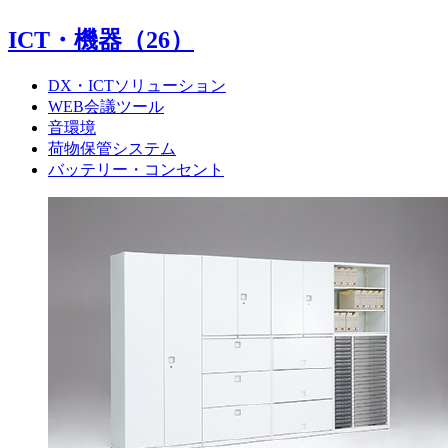
ICT・機器
（26）
DX・ICTソリューション
WEB会議ツール
音環境
荷物保管システム
バッテリー・コンセント