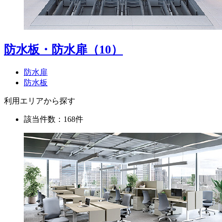
防水板・防水扉
（10）
防水扉
防水板
利用エリアから探す
該当件数：168件