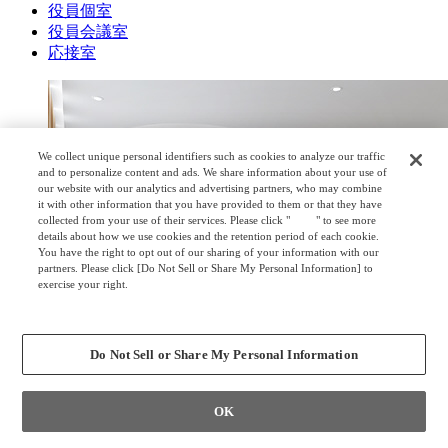
役員個室
役員会議室
応接室
We collect unique personal identifiers such as cookies to analyze our traffic
and to personalize content and ads. We share information about your use of
our website with our analytics and advertising partners, who may combine
it with other information that you have provided to them or that they have
collected from your use of their services. Please click "
here
" to see more
details about how we use cookies and the retention period of each cookie.
You have the right to opt out of our sharing of your information with our
partners. Please click [Do Not Sell or Share My Personal Information] to
exercise your right.
Privacy Policy
Change your sell or share preference
Do Not Sell or Share My Personal Information
OK
エントランス・受付
（9）