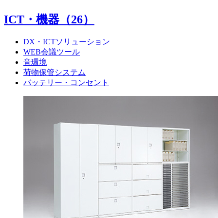
ICT・機器
（26）
DX・ICTソリューション
WEB会議ツール
音環境
荷物保管システム
バッテリー・コンセント