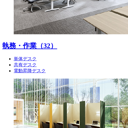
執務・作業
（32）
単体デスク
共有デスク
電動昇降デスク