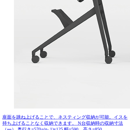
座面を跳ね上げることで、ネスティング収納が可能。イスを
持ち上げることなく収納できます。 N台収納時の収納寸法
（㎜） 奥行き=570+(n- 1)x125 幅=590、高さ=850