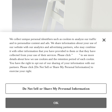
We collect unique personal identifiers such as cookies to analyze our traffic
and to personalize content and ads. We share information about your use of
our website with our analytics and advertising partners, who may combine
it with other information that you have provided to them or that they have
collected from your use of their services. Please click "
here
" to see more
details about how we use cookies and the retention period of each cookie.
You have the right to opt out of our sharing of your information with our
partners. Please click [Do Not Sell or Share My Personal Information] to
exercise your right.
Privacy Policy
Change your sell or share preference
Do Not Sell or Share My Personal Information
OK