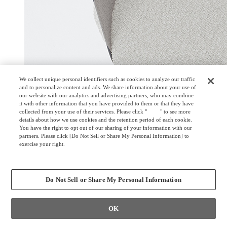
We collect unique personal identifiers such as cookies to analyze our traffic
and to personalize content and ads. We share information about your use of
our website with our analytics and advertising partners, who may combine
it with other information that you have provided to them or that they have
collected from your use of their services. Please click "
here
" to see more
details about how we use cookies and the retention period of each cookie.
You have the right to opt out of our sharing of your information with our
partners. Please click [Do Not Sell or Share My Personal Information] to
exercise your right.
座面の回転
Privacy Policy
Change your sell or share preference
スチール4本脚・木脚も立ち座りがしやすいように、座面が
回転します。
Do Not Sell or Share My Personal Information
サステナビリティ
OK
環境データシート