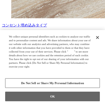
コンセント埋め込みタイプ
アクセスしやすい机上面の回転式コンセントユニット。(2口
We collect unique personal identifiers such as cookies to analyze our traffic
1セット：定格電圧100V、定格電流15A、コード長さ3ｍ、
and to personalize content and ads. We share information about your use of
1500Wまで)
our website with our analytics and advertising partners, who may combine
it with other information that you have provided to them or that they have
collected from your use of their services. Please click "
here
" to see more
サステナビリティ
details about how we use cookies and the retention period of each cookie.
You have the right to opt out of our sharing of your information with our
partners. Please click [Do Not Sell or Share My Personal Information] to
exercise your right.
Privacy Policy
Change your sell or share preference
マークについて
Do Not Sell or Share My Personal Information
オカムラ独自の環境に関する取り組み
「GREEN WAVE」について
OK
オカムラのWell-beingに関する取り組みについて