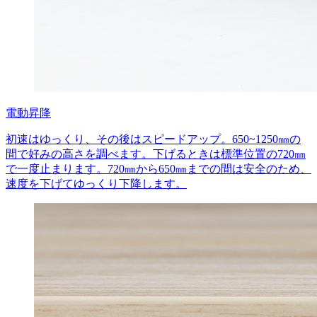
電動昇降
初速はゆっくり、その後はスピードアップ。650~1250㎜の
間で好みの高さを調べます。下げるときは標準位置の720㎜
で一度止まります。720㎜から650㎜までの間は安全のため、
速度を下げてゆっくり下降します。