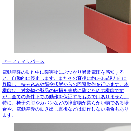
セーフティリバース
電動昇降の動作中に障害物にぶつかり異常電圧を感知する
と、自動的に停止します。またその直後に約1~3㎝逆方向に
昇降し、挟み込みや衝突状態からの回避動作を行います。本
機能は、対象物や製品の破損を未然に防ぐための機能です
が、全ての条件下での動作を保証するものではありません。
特に、椅子の肘やカバンなどの障害物が柔らかい物である場
合や、電動昇降の動き出し直後などは動作しない場合もあり
ます。