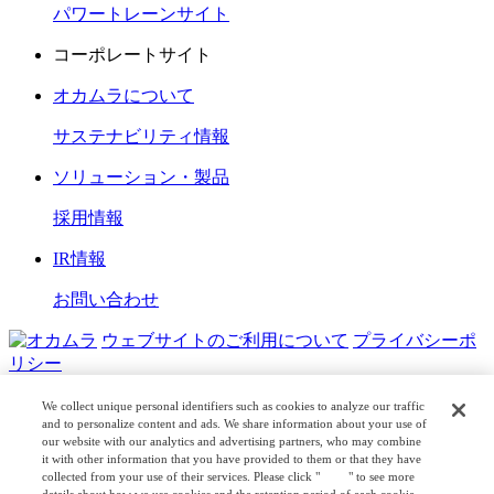
パワートレーンサイト
コーポレートサイト
オカムラについて
サステナビリティ情報
ソリューション・製品
採用情報
IR情報
お問い合わせ
ウェブサイトのご利用について
プライバシーポ
リシー
COPYRIGHT © OKAMURA CORPORATION. ALL RIGHTS
We collect unique personal identifiers such as cookies to analyze our traffic
RESERVED.
and to personalize content and ads. We share information about your use of
our website with our analytics and advertising partners, who may combine
it with other information that you have provided to them or that they have
日本公式
企業広報
collected from your use of their services. Please click "
here
" to see more