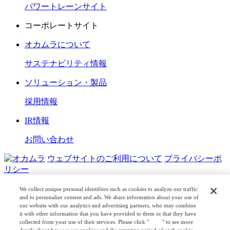
パワートレーンサイト
コーポレートサイト
オカムラについて
サステナビリティ情報
ソリューション・製品
採用情報
IR情報
お問い合わせ
ウェブサイトのご利用について
プライバシーポ
リシー
COPYRIGHT © OKAMURA CORPORATION. ALL RIGHTS
We collect unique personal identifiers such as cookies to analyze our traffic
RESERVED.
and to personalize content and ads. We share information about your use of
our website with our analytics and advertising partners, who may combine
it with other information that you have provided to them or that they have
日本公式
企業広報
collected from your use of their services. Please click "
here
" to see more