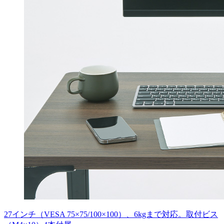
27インチ（VESA 75×75/100×100）、6kgまで対応。取付ビス