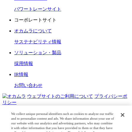
パワートレーンサイト
コーポレートサイト
オカムラについて
サステナビリティ情報
ソリューション・製品
採用情報
IR情報
お問い合わせ
ウェブサイトのご利用について
プライバシーポ
リシー
COPYRIGHT © OKAMURA CORPORATION. ALL RIGHTS
We collect unique personal identifiers such as cookies to analyze our traffic
RESERVED.
and to personalize content and ads. We share information about your use of
our website with our analytics and advertising partners, who may combine
it with other information that you have provided to them or that they have
日本公式
企業広報