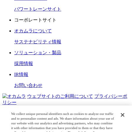
パワートレーンサイト
コーポレートサイト
オカムラについて
サステナビリティ情報
ソリューション・製品
採用情報
IR情報
お問い合わせ
ウェブサイトのご利用について
プライバシーポ
リシー
COPYRIGHT © OKAMURA CORPORATION. ALL RIGHTS
We collect unique personal identifiers such as cookies to analyze our traffic
RESERVED.
and to personalize content and ads. We share information about your use of
our website with our analytics and advertising partners, who may combine
it with other information that you have provided to them or that they have
日本公式
企業広報