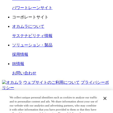
パワートレーンサイト
コーポレートサイト
オカムラについて
サステナビリティ情報
ソリューション・製品
採用情報
IR情報
お問い合わせ
ウェブサイトのご利用について
プライバシーポ
リシー
COPYRIGHT © OKAMURA CORPORATION. ALL RIGHTS
We collect unique personal identifiers such as cookies to analyze our traffic
RESERVED.
and to personalize content and ads. We share information about your use of
our website with our analytics and advertising partners, who may combine
it with other information that you have provided to them or that they have
日本公式
企業広報