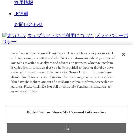
採用情報
IR情報
お問い合わせ
ウェブサイトのご利用について
プライバシーポ
リシー
COPYRIGHT © OKAMURA CORPORATION. ALL RIGHTS
We collect unique personal identifiers such as cookies to analyze our traffic
RESERVED.
and to personalize content and ads. We share information about your use of
our website with our analytics and advertising partners, who may combine
it with other information that you have provided to them or that they have
日本公式
企業広報
collected from your use of their services. Please click "
here
" to see more
details about how we use cookies and the retention period of each cookie.
You have the right to opt out of our sharing of your information with our
partners. Please click [Do Not Sell or Share My Personal Information] to
exercise your right.
Privacy Policy
Change your sell or share preference
Do Not Sell or Share My Personal Information
OK