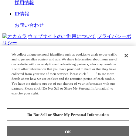
採用情報
IR情報
お問い合わせ
ウェブサイトのご利用について
プライバシーポ
リシー
COPYRIGHT © OKAMURA CORPORATION. ALL RIGHTS
We collect unique personal identifiers such as cookies to analyze our traffic
RESERVED.
and to personalize content and ads. We share information about your use of
our website with our analytics and advertising partners, who may combine
it with other information that you have provided to them or that they have
日本公式
企業広報
collected from your use of their services. Please click "
here
" to see more
details about how we use cookies and the retention period of each cookie.
You have the right to opt out of our sharing of your information with our
partners. Please click [Do Not Sell or Share My Personal Information] to
exercise your right.
Privacy Policy
Change your sell or share preference
Do Not Sell or Share My Personal Information
OK