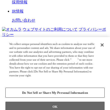
採用情報
IR情報
お問い合わせ
ウェブサイトのご利用について
プライバシーポ
リシー
COPYRIGHT © OKAMURA CORPORATION. ALL RIGHTS
We collect unique personal identifiers such as cookies to analyze our traffic
RESERVED.
and to personalize content and ads. We share information about your use of
our website with our analytics and advertising partners, who may combine
it with other information that you have provided to them or that they have
日本公式
企業広報
collected from your use of their services. Please click "
here
" to see more
details about how we use cookies and the retention period of each cookie.
You have the right to opt out of our sharing of your information with our
partners. Please click [Do Not Sell or Share My Personal Information] to
exercise your right.
Privacy Policy
Change your sell or share preference
Do Not Sell or Share My Personal Information
OK