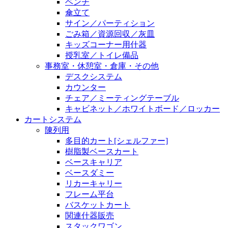
ベンチ
傘立て
サイン／パーティション
ごみ箱／資源回収／灰皿
キッズコーナー用什器
授乳室／トイレ備品
事務室・休憩室・倉庫・その他
デスクシステム
カウンター
チェア／ミーティングテーブル
キャビネット／ホワイトボード／ロッカー
カートシステム
陳列用
多目的カート[シェルファー]
樹脂製ベースカート
ベースキャリア
ベースダミー
リカーキャリー
フレーム平台
バスケットカート
関連什器販売
スタックワゴン