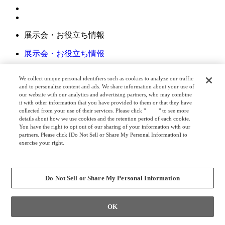
展示会・お役立ち情報
展示会・お役立ち情報
We collect unique personal identifiers such as cookies to analyze our traffic
and to personalize content and ads. We share information about your use of
our website with our analytics and advertising partners, who may combine
お問い合わせ・サポート
it with other information that you have provided to them or that they have
collected from your use of their services. Please click "
here
" to see more
ショールーム
details about how we use cookies and the retention period of each cookie.
You have the right to opt out of our sharing of your information with our
販売店（パートナー会員企業）
partners. Please click [Do Not Sell or Share My Personal Information] to
exercise your right.
Privacy Policy
お問い合わせ
Change your sell or share preference
よくあるご質問
Do Not Sell or Share My Personal Information
カタログについて
OK
冷凍冷蔵ショーケース
警報盤サポートサイト