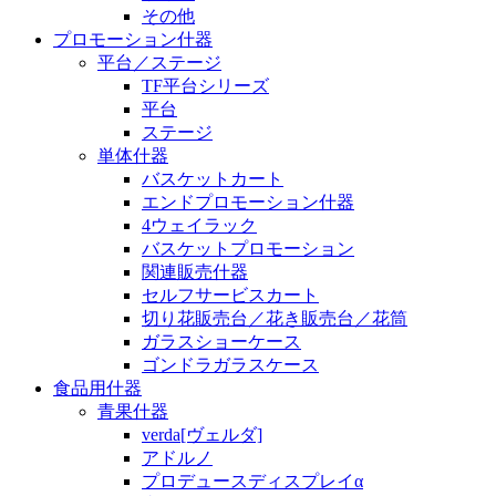
その他
プロモーション什器
平台／ステージ
TF平台シリーズ
平台
ステージ
単体什器
バスケットカート
エンドプロモーション什器
4ウェイラック
バスケットプロモーション
関連販売什器
セルフサービスカート
切り花販売台／花き販売台／花筒
ガラスショーケース
ゴンドラガラスケース
食品用什器
青果什器
verda[ヴェルダ]
アドルノ
プロデュースディスプレイα