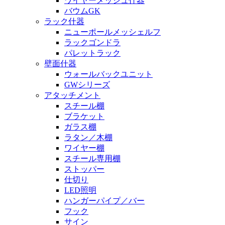
ワイヤーメッシュ什器
バウムGK
ラック什器
ニューポールメッシェルフ
ラックゴンドラ
パレットラック
壁面什器
ウォールバックユニット
GWシリーズ
アタッチメント
スチール棚
ブラケット
ガラス棚
ラタン／木棚
ワイヤー棚
スチール専用棚
ストッパー
仕切り
LED照明
ハンガーパイプ／バー
フック
サイン