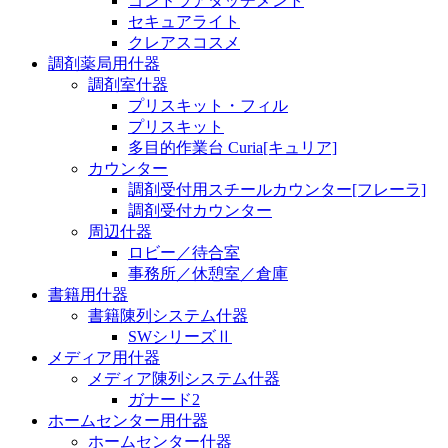
ゴンドラアタッチメント
セキュアライト
クレアスコスメ
調剤薬局用什器
調剤室什器
プリスキット・フィル
プリスキット
多目的作業台 Curia[キュリア]
カウンター
調剤受付用スチールカウンター[フレーラ]
調剤受付カウンター
周辺什器
ロビー／待合室
事務所／休憩室／倉庫
書籍用什器
書籍陳列システム什器
SWシリーズⅡ
メディア用什器
メディア陳列システム什器
ガナード2
ホームセンター用什器
ホームセンター什器