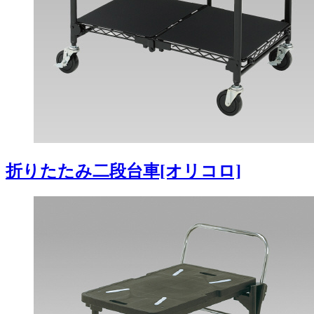
折りたたみ二段台車[オリコロ]