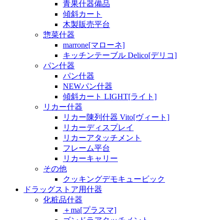
青果什器備品
傾斜カート
木製販売平台
惣菜什器
marrone[マローネ]
キッチンテーブル Delico[デリコ]
パン什器
パン什器
NEWパン什器
傾斜カート LIGHT[ライト]
リカー什器
リカー陳列什器 Vito[ヴィート]
リカーディスプレイ
リカーアタッチメント
フレーム平台
リカーキャリー
その他
クッキングデモキュービック
ドラッグストア用什器
化粧品什器
＋ma[プラスマ]