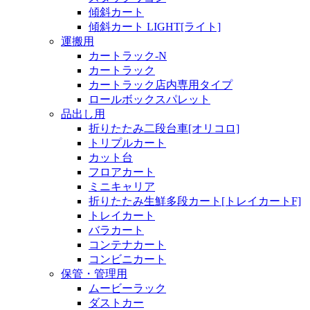
傾斜カート
傾斜カート LIGHT[ライト]
運搬用
カートラック-N
カートラック
カートラック店内専用タイプ
ロールボックスパレット
品出し用
折りたたみ二段台車[オリコロ]
トリプルカート
カット台
フロアカート
ミニキャリア
折りたたみ生鮮多段カート[トレイカートF]
トレイカート
バラカート
コンテナカート
コンビニカート
保管・管理用
ムービーラック
ダストカー