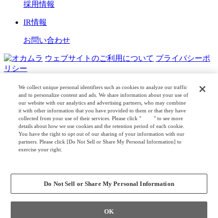
採用情報
IR情報
お問い合わせ
ウェブサイトのご利用について
プライバシーポ
リシー
COPYRIGHT © OKAMURA CORPORATION. ALL RIGHTS
We collect unique personal identifiers such as cookies to analyze our traffic
RESERVED.
and to personalize content and ads. We share information about your use of
our website with our analytics and advertising partners, who may combine
it with other information that you have provided to them or that they have
日本公式
企業広報
collected from your use of their services. Please click "
here
" to see more
details about how we use cookies and the retention period of each cookie.
You have the right to opt out of our sharing of your information with our
partners. Please click [Do Not Sell or Share My Personal Information] to
exercise your right.
Privacy Policy
Change your sell or share preference
Do Not Sell or Share My Personal Information
OK