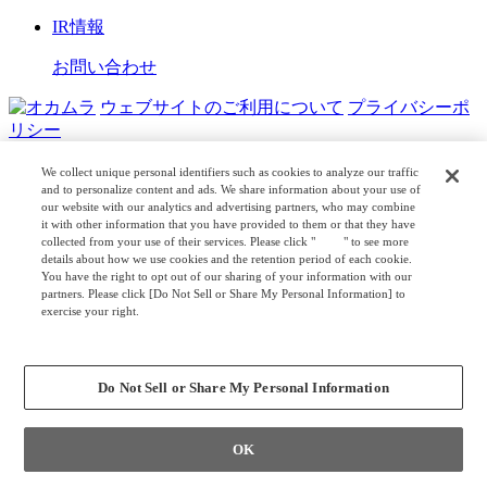
IR情報
お問い合わせ
ウェブサイトのご利用について
プライバシーポ
リシー
COPYRIGHT © OKAMURA CORPORATION. ALL RIGHTS
We collect unique personal identifiers such as cookies to analyze our traffic
RESERVED.
and to personalize content and ads. We share information about your use of
our website with our analytics and advertising partners, who may combine
it with other information that you have provided to them or that they have
日本公式
企業広報
collected from your use of their services. Please click "
here
" to see more
details about how we use cookies and the retention period of each cookie.
You have the right to opt out of our sharing of your information with our
partners. Please click [Do Not Sell or Share My Personal Information] to
exercise your right.
Privacy Policy
Change your sell or share preference
Do Not Sell or Share My Personal Information
OK
L
O
A
D
I
N
G