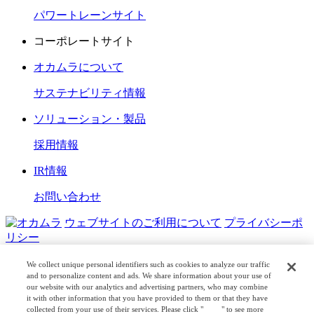
パワートレーンサイト
コーポレートサイト
オカムラについて
サステナビリティ情報
ソリューション・製品
採用情報
IR情報
お問い合わせ
ウェブサイトのご利用について
プライバシーポ
リシー
COPYRIGHT © OKAMURA CORPORATION. ALL RIGHTS
We collect unique personal identifiers such as cookies to analyze our traffic
RESERVED.
and to personalize content and ads. We share information about your use of
our website with our analytics and advertising partners, who may combine
日本公式
企業広報
it with other information that you have provided to them or that they have
collected from your use of their services. Please click "
here
" to see more