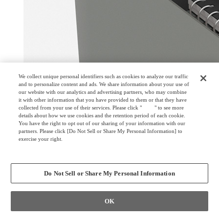
We collect unique personal identifiers such as cookies to analyze our traffic
and to personalize content and ads. We share information about your use of
our website with our analytics and advertising partners, who may combine
it with other information that you have provided to them or that they have
collected from your use of their services. Please click "
here
" to see more
details about how we use cookies and the retention period of each cookie.
You have the right to opt out of our sharing of your information with our
partners. Please click [Do Not Sell or Share My Personal Information] to
exercise your right.
Privacy Policy
ポット用コンセントユニット(電源×2)
Change your sell or share preference
Do Not Sell or Share My Personal Information
OK