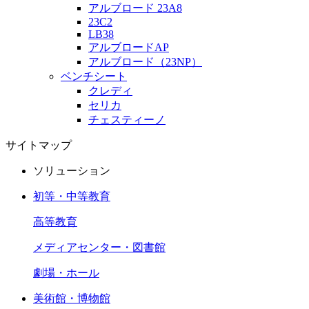
アルブロード 23A8
23C2
LB38
アルブロードAP
アルブロード（23NP）
ベンチシート
クレディ
セリカ
チェスティーノ
サイトマップ
ソリューション
初等・中等教育
高等教育
メディアセンター・図書館
劇場・ホール
美術館・博物館