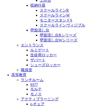
工作台
収納什器
スクールラインR
スクールラインW
モニタースタンドS
スクールラインヴィジブル
壁面流し台
壁面流し台Rシリーズ
壁面流し台Wシリーズ
エントランス
ルミゲート
生徒用ロッカー
ザパート
シューズロッカー
職員室
高等教育
ランチルーム
9377
モルテ
モノス
アクティブラーニング
e-チェア