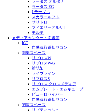
ラータス オルタナ
ラータス EG
Lテーブル
スカラールフト
サリトロ
フィエリーアルザⅡ
モルテ
メディアセンター・図書館
ICT
自動読取返却ワゴン
開架スペース
リブロスW
リブロスW-G
雑誌架
ライブライン
リブロスS
リブロス クロスメディア
エムプレート・エムキューブ
ビューロセイバー
自動読取返却ワゴン
閲覧スペース
リブティッシュ