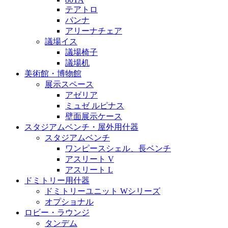
テアトロ
パンナ
アリーナチェア
議場イス
議場椅子
議場机
美術館・博物館
展示スペース
アゼリア
ミュゼ ルピナス
壁面展示ケース
スタジアムベンチ・屋外用什器
スタジアムベンチ
ワンピースシェル、長ベンチ
アスリート V
アスリート L
ドミトリー用什器
ドミトリーユニット Wシリーズ
オプショナル
ロビー・ラウンジ
タンデム