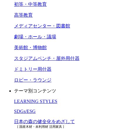
初等・中等教育
高等教育
メディアセンター・図書館
劇場・ホール・議場
美術館・博物館
スタジアムベンチ・屋外用什器
ドミトリー用什器
ロビー・ラウンジ
テーマ別コンテンツ
LEARNING STYLES
SDGs/ESG
日本の森の健全化をめざして
[ 国産木材・未利用材 活用家具 ]