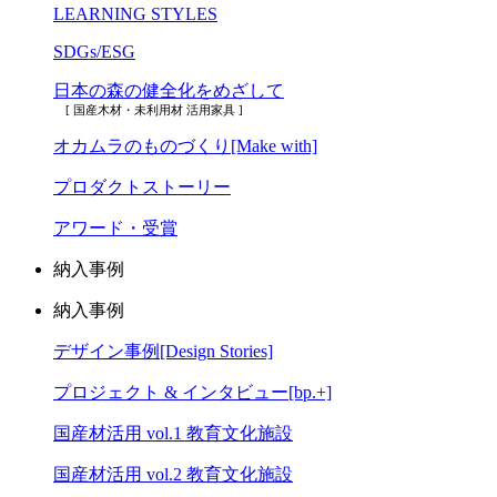
LEARNING STYLES
SDGs/ESG
日本の森の健全化をめざして
[ 国産木材・未利用材 活用家具 ]
オカムラのものづくり[Make with]
プロダクトストーリー
アワード・受賞
納入事例
納入事例
デザイン事例[Design Stories]
プロジェクト & インタビュー[bp.+]
国産材活用 vol.1 教育文化施設
国産材活用 vol.2 教育文化施設