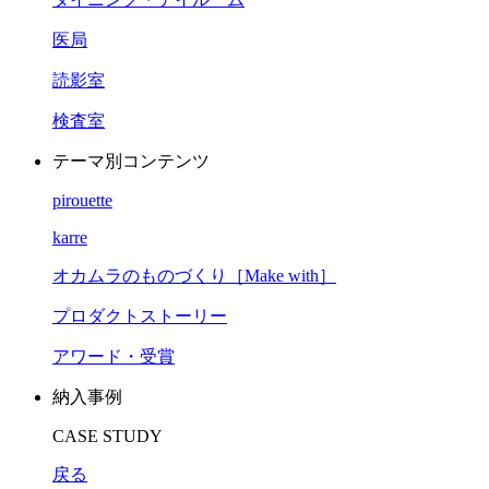
医局
読影室
検査室
テーマ別コンテンツ
pirouette
karre
オカムラのものづくり［Make with］
プロダクトストーリー
アワード・受賞
納入事例
CASE STUDY
戻る