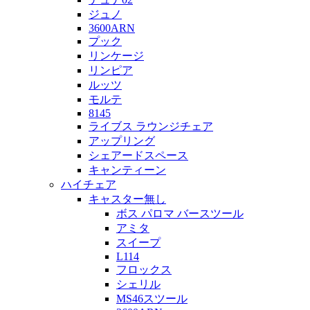
ジュノ
3600ARN
プック
リンケージ
リンピア
ルッツ
モルテ
8145
ライブス ラウンジチェア
アップリング
シェアードスペース
キャンティーン
ハイチェア
キャスター無し
ボス パロマ バースツール
アミタ
スイープ
L114
フロックス
シェリル
MS46スツール