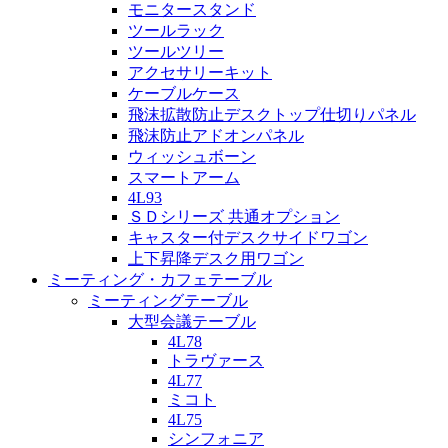
モニタースタンド
ツールラック
ツールツリー
アクセサリーキット
ケーブルケース
飛沫拡散防止デスクトップ仕切りパネル
飛沫防止アドオンパネル
ウィッシュボーン
スマートアーム
4L93
ＳＤシリーズ 共通オプション
キャスター付デスクサイドワゴン
上下昇降デスク用ワゴン
ミーティング・カフェテーブル
ミーティングテーブル
大型会議テーブル
4L78
トラヴァース
4L77
ミコト
4L75
シンフォニア