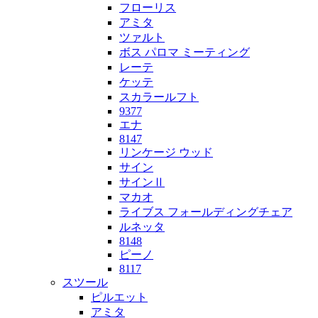
フローリス
アミタ
ツァルト
ボス パロマ ミーティング
レーテ
ケッテ
スカラールフト
9377
エナ
8147
リンケージ ウッド
サイン
サインⅡ
マカオ
ライブス フォールディングチェア
ルネッタ
8148
ピーノ
8117
スツール
ピルエット
アミタ