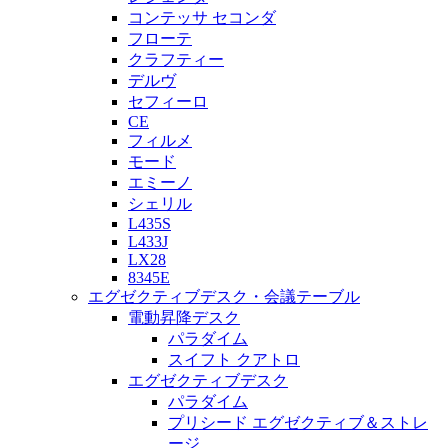
コンテッサ セコンダ
フローテ
クラフティー
デルヴ
セフィーロ
CE
フィルメ
モード
エミーノ
シェリル
L435S
L433J
LX28
8345E
エグゼクティブデスク・会議テーブル
電動昇降デスク
パラダイム
スイフト クアトロ
エグゼクティブデスク
パラダイム
プリシード エグゼクティブ＆ストレ
ージ