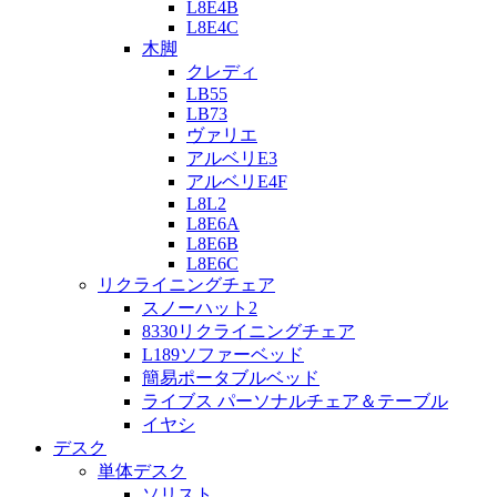
L8E4B
L8E4C
木脚
クレディ
LB55
LB73
ヴァリエ
アルベリE3
アルベリE4F
L8L2
L8E6A
L8E6B
L8E6C
リクライニングチェア
スノーハット2
8330リクライニングチェア
L189ソファーベッド
簡易ポータブルベッド
ライブス パーソナルチェア＆テーブル
イヤシ
デスク
単体デスク
ソリスト