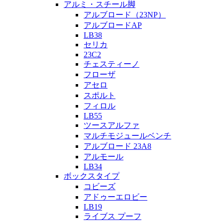
アルミ・スチール脚
アルブロード（23NP）
アルブロードAP
LB38
セリカ
23C2
チェスティーノ
フローザ
アセロ
スポルト
フィロル
LB55
ツースアルファ
マルチモジュールベンチ
アルブロード 23A8
アルモール
LB34
ボックスタイプ
コビーズ
アドゥーエロビー
LB19
ライブス プーフ