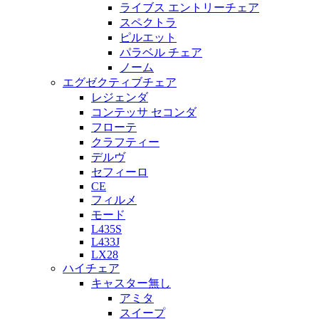
ライブス エントリーチェア
スペクトラ
ピルエット
パラベル チェア
ノーム
エグゼクティブチェア
レジェンダ
コンテッサ セコンダ
フローテ
クラフティー
デルヴ
セフィーロ
CE
フィルメ
モード
L435S
L433J
LX28
ハイチェア
キャスター無し
アミタ
スイープ