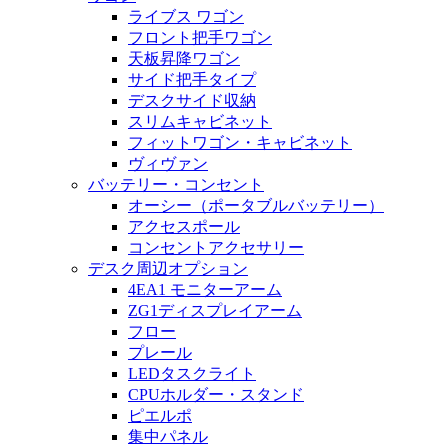
ライブス ワゴン
フロント把手ワゴン
天板昇降ワゴン
サイド把手タイプ
デスクサイド収納
スリムキャビネット
フィットワゴン・キャビネット
ヴィヴァン
バッテリー・コンセント
オーシー（ポータブルバッテリー）
アクセスポール
コンセントアクセサリー
デスク周辺オプション
4EA1 モニターアーム
ZG1ディスプレイアーム
フロー
プレール
LEDタスクライト
CPUホルダー・スタンド
ピエルポ
集中パネル