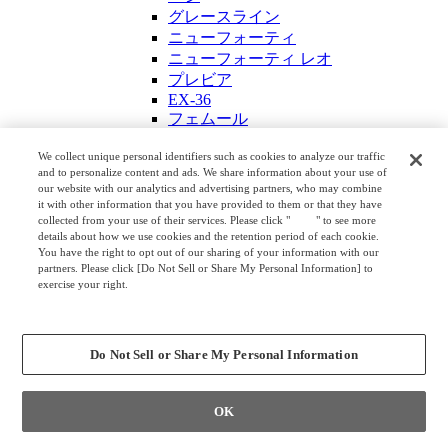
グレースライン
ニューフォーティ
ニューフォーティ レオ
プレビア
EX-36
フェムール
EX-35
EX-39
We collect unique personal identifiers such as cookies to analyze our traffic
EX-F300
and to personalize content and ads. We share information about your use of
our website with our analytics and advertising partners, who may combine
EX-37
it with other information that you have provided to them or that they have
ラティオ Ⅲ EX
collected from your use of their services. Please click "
here
" to see more
EX-38
details about how we use cookies and the retention period of each cookie.
EX-46
You have the right to opt out of our sharing of your information with our
会議テーブル
partners. Please click [Do Not Sell or Share My Personal Information] to
exercise your right.
4L78
Privacy Policy
トラヴァース
Change your sell or share preference
ミコト
プリシード エグゼクティブ＆ストレ
Do Not Sell or Share My Personal Information
ージ
ラティオ Ⅲ
シンフォニア
OK
システム会議テーブル ティースキル