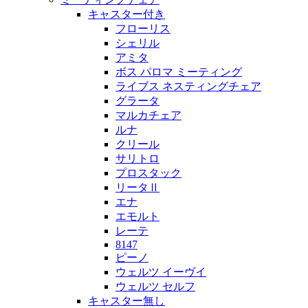
キャスター付き
フローリス
シェリル
アミタ
ボス パロマ ミーティング
ライブス ネスティングチェア
グラータ
マルカチェア
ルナ
クリール
サリトロ
プロスタック
リータⅡ
エナ
エモルト
レーテ
8147
ピーノ
ウェルツ イーヴイ
ウェルツ セルフ
キャスター無し