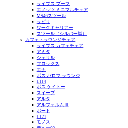
ライブス プーフ
エノッツ ミニマルチェア
MS46スツール
ラピリ
ワークキャリアー
スツール（シルバー脚）
カフェ・ラウンジチェア
ライブス カフェチェア
アミタ
シェリル
フロックス
エナ
ボス パロマ ラウンジ
L114
ボス ケイトー
スイープ
アルタ
アルフォルムⅢ
ポート
L171
モノス
デュナ02