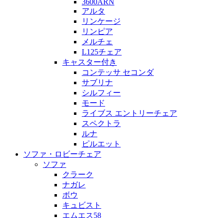
3600ARN
アルタ
リンケージ
リンピア
メルチェ
L125チェア
キャスター付き
コンテッサ セコンダ
サブリナ
シルフィー
モード
ライブス エントリーチェア
スペクトラ
ルナ
ピルエット
ソファ・ロビーチェア
ソファ
クラーク
ナガレ
ボウ
キュビスト
エムエス58