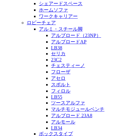
シェアードスペース
ホームソファ
ワークキャリアー
ロビーチェア
アルミ・スチール脚
アルブロード（23NP）
アルブロードAP
LB38
セリカ
23C2
チェスティーノ
フローザ
アセロ
スポルト
フィロル
LB55
ツースアルファ
マルチモジュールベンチ
アルブロード 23A8
アルモール
LB34
ボックスタイプ