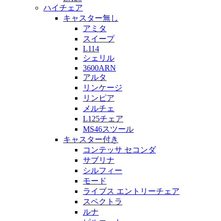
ハイチェア
キャスター無し
アミタ
スイープ
L114
シェリル
3600ARN
アルタ
リンケージ
リンピア
メルチェ
L125チェア
MS46スツール
キャスター付き
コンテッサ セコンダ
サブリナ
シルフィー
モード
ライブス エントリーチェア
スペクトラ
ルナ