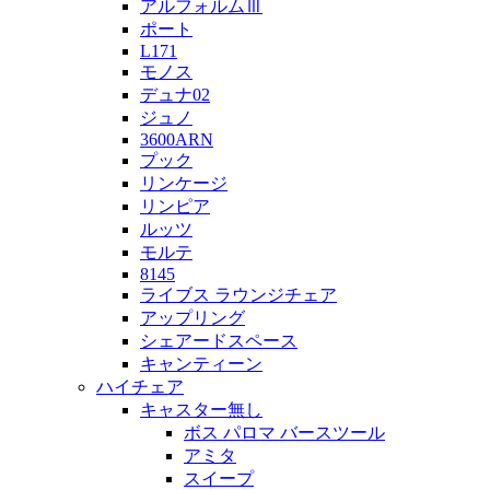
アルフォルムⅢ
ポート
L171
モノス
デュナ02
ジュノ
3600ARN
プック
リンケージ
リンピア
ルッツ
モルテ
8145
ライブス ラウンジチェア
アップリング
シェアードスペース
キャンティーン
ハイチェア
キャスター無し
ボス パロマ バースツール
アミタ
スイープ