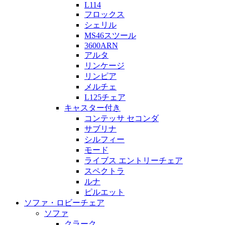
L114
フロックス
シェリル
MS46スツール
3600ARN
アルタ
リンケージ
リンピア
メルチェ
L125チェア
キャスター付き
コンテッサ セコンダ
サブリナ
シルフィー
モード
ライブス エントリーチェア
スペクトラ
ルナ
ピルエット
ソファ・ロビーチェア
ソファ
クラーク