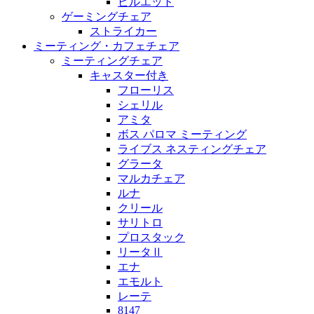
ピルエット
ゲーミングチェア
ストライカー
ミーティング・カフェチェア
ミーティングチェア
キャスター付き
フローリス
シェリル
アミタ
ボス パロマ ミーティング
ライブス ネスティングチェア
グラータ
マルカチェア
ルナ
クリール
サリトロ
プロスタック
リータⅡ
エナ
エモルト
レーテ
8147