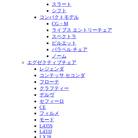
スラート
シフト
コンパクトモデル
CG－M
ライブス エントリーチェア
スペクトラ
ピルエット
パラベル チェア
ノーム
エグゼクティブチェア
レジェンダ
コンテッサ セコンダ
フローテ
クラフティー
デルヴ
セフィーロ
CE
フィルメ
モード
L435S
L433J
LX28