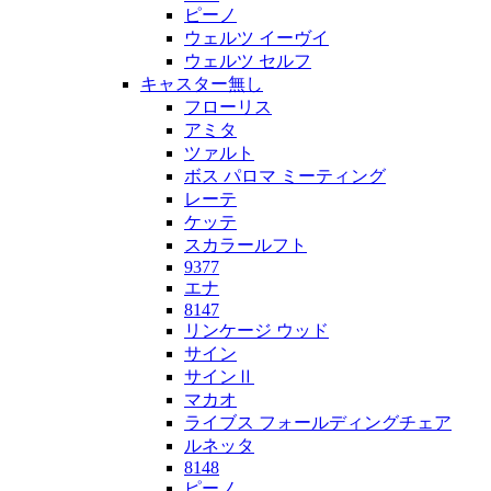
ピーノ
ウェルツ イーヴイ
ウェルツ セルフ
キャスター無し
フローリス
アミタ
ツァルト
ボス パロマ ミーティング
レーテ
ケッテ
スカラールフト
9377
エナ
8147
リンケージ ウッド
サイン
サインⅡ
マカオ
ライブス フォールディングチェア
ルネッタ
8148
ピーノ