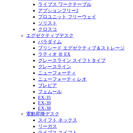
ライブス ワークテーブル
アプションフリー2
プロユニット フリーウェイ
ソリスト
クロスコ
エグゼクティブデスク
パラダイム
プリシード エグゼクティブ＆ストレージ
ラティオ Ⅲ EX
グレースライン スイフトタイプ
グレースライン
ニューフォーティ
ニューフォーティ レオ
プレビア
フェムール
EX-35
EX-39
EX-38
電動昇降デスク
スイフト ネックス
リーガス
ライブス スイフト