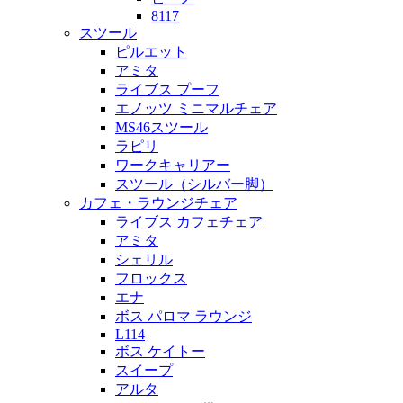
8117
スツール
ピルエット
アミタ
ライブス プーフ
エノッツ ミニマルチェア
MS46スツール
ラピリ
ワークキャリアー
スツール（シルバー脚）
カフェ・ラウンジチェア
ライブス カフェチェア
アミタ
シェリル
フロックス
エナ
ボス パロマ ラウンジ
L114
ボス ケイトー
スイープ
アルタ