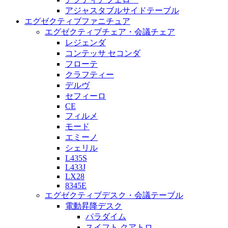
アジャスタブルサイドテーブル
エグゼクティブファニチュア
エグゼクティブチェア・会議チェア
レジェンダ
コンテッサ セコンダ
フローテ
クラフティー
デルヴ
セフィーロ
CE
フィルメ
モード
エミーノ
シェリル
L435S
L433J
LX28
8345E
エグゼクティブデスク・会議テーブル
電動昇降デスク
パラダイム
スイフト クアトロ