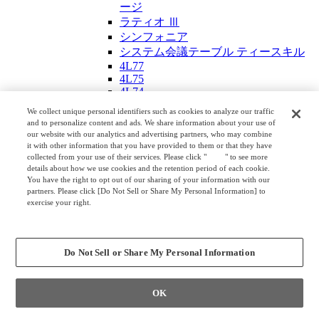
ージ
ラティオ Ⅲ
シンフォニア
システム会議テーブル ティースキル
4L77
4L75
4L74
4L8シリーズ
We collect unique personal identifiers such as cookies to analyze our traffic
応接セット
and to personalize content and ads. We share information about your use of
S-30
our website with our analytics and advertising partners, who may combine
S-18H
it with other information that you have provided to them or that they have
collected from your use of their services. Please click "
here
" to see more
ニューフォーティ
details about how we use cookies and the retention period of each cookie.
プレビア
You have the right to opt out of our sharing of your information with our
S-32X
partners. Please click [Do Not Sell or Share My Personal Information] to
ニューフォーティ レオ
exercise your right.
Privacy Policy
S-78A
Change your sell or share preference
LX15
フェムール
Do Not Sell or Share My Personal Information
S-15
S-99
S-70X
OK
S-29S
リテラ