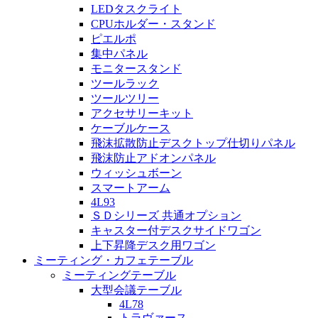
LEDタスクライト
CPUホルダー・スタンド
ピエルポ
集中パネル
モニタースタンド
ツールラック
ツールツリー
アクセサリーキット
ケーブルケース
飛沫拡散防止デスクトップ仕切りパネル
飛沫防止アドオンパネル
ウィッシュボーン
スマートアーム
4L93
ＳＤシリーズ 共通オプション
キャスター付デスクサイドワゴン
上下昇降デスク用ワゴン
ミーティング・カフェテーブル
ミーティングテーブル
大型会議テーブル
4L78
トラヴァース