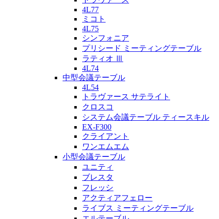
4L77
ミコト
4L75
シンフォニア
プリシード ミーティングテーブル
ラティオ Ⅲ
4L74
中型会議テーブル
4L54
トラヴァース サテライト
クロスコ
システム会議テーブル ティースキル
EX-F300
クライアント
ワンエムエム
小型会議テーブル
ユニティ
ブレスタ
フレッシ
アクティアフェロー
ライブス ミーティングテーブル
エルテーブル