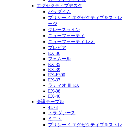
エグゼクティブデスク
パラダイム
プリシード エグゼクティブ＆ストレ
ージ
グレースライン
ニューフォーティ
ニューフォーティ レオ
プレビア
EX-36
フェムール
EX-35
EX-39
EX-F300
EX-37
ラティオ Ⅲ EX
EX-38
EX-46
会議テーブル
4L78
トラヴァース
ミコト
プリシード エグゼクティブ＆ストレ