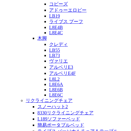
コビーズ
アドゥーエロビー
LB19
ライブス プーフ
L8E4B
L8E4C
木脚
クレディ
LB55
LB73
ヴァリエ
アルベリE3
アルベリE4F
L8L2
L8E6A
L8E6B
L8E6C
リクライニングチェア
スノーハット2
8330リクライニングチェア
L189ソファーベッド
簡易ポータブルベッド