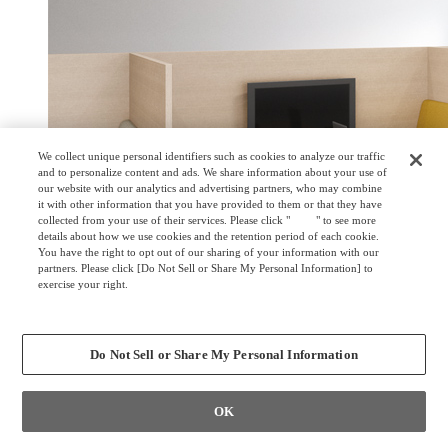
We collect unique personal identifiers such as cookies to analyze our traffic
and to personalize content and ads. We share information about your use of
our website with our analytics and advertising partners, who may combine
it with other information that you have provided to them or that they have
collected from your use of their services. Please click "
here
" to see more
details about how we use cookies and the retention period of each cookie.
You have the right to opt out of our sharing of your information with our
partners. Please click [Do Not Sell or Share My Personal Information] to
exercise your right.
Privacy Policy
Change your sell or share preference
Do Not Sell or Share My Personal Information
OK