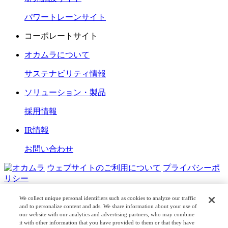
パワートレーンサイト
コーポレートサイト
オカムラについて
サステナビリティ情報
ソリューション・製品
採用情報
IR情報
お問い合わせ
ウェブサイトのご利用について
プライバシーポ
リシー
COPYRIGHT © OKAMURA CORPORATION. ALL RIGHTS
We collect unique personal identifiers such as cookies to analyze our traffic
RESERVED.
and to personalize content and ads. We share information about your use of
our website with our analytics and advertising partners, who may combine
it with other information that you have provided to them or that they have
日本公式
企業広報