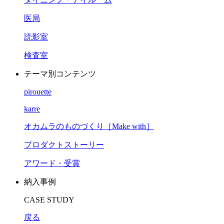
医局
読影室
検査室
テーマ別コンテンツ
pirouette
karre
オカムラのものづくり［Make with］
プロダクトストーリー
アワード・受賞
納入事例
CASE STUDY
戻る