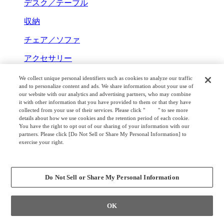
デスク／テーブル
収納
チェア／ソファ
アクセサリー
コレクション
We collect unique personal identifiers such as cookies to analyze our traffic
and to personalize content and ads. We share information about your use of
テーマ別コンテンツ
our website with our analytics and advertising partners, who may combine
it with other information that you have provided to them or that they have
collected from your use of their services. Please click "
here
" to see more
在宅ワーク
details about how we use cookies and the retention period of each cookie.
WORK STYLES 202X HOME
You have the right to opt out of our sharing of your information with our
partners. Please click [Do Not Sell or Share My Personal Information] to
環境課題に対する取り組み
exercise your right.
GREEN WAVE
Privacy Policy
Change your sell or share preference
はたらく姿勢にも自由を
ADJUST YOUR WORK STYLES
Do Not Sell or Share My Personal Information
はたらく姿勢を考える
The Posture
OK
テーマ別コンテンツ