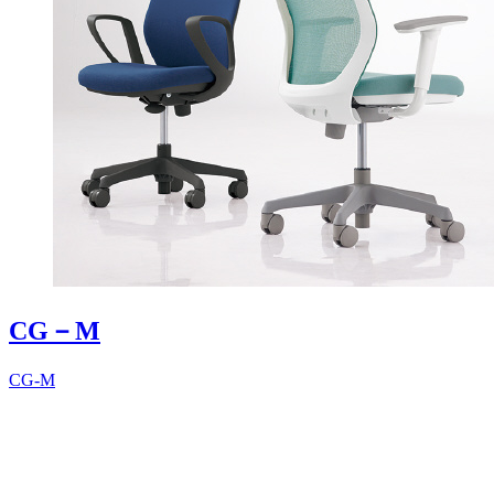
CG－M
CG-M