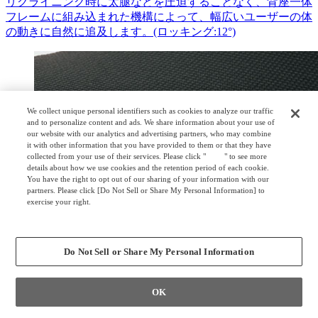
リクライニング時に太腿などを圧迫することなく、背座一体
フレームに組み込まれた機構によって、幅広いユーザーの体
の動きに自然に追及します。(ロッキング:12°)
We collect unique personal identifiers such as cookies to analyze our traffic
and to personalize content and ads. We share information about your use of
our website with our analytics and advertising partners, who may combine
it with other information that you have provided to them or that they have
collected from your use of their services. Please click "
here
" to see more
details about how we use cookies and the retention period of each cookie.
You have the right to opt out of our sharing of your information with our
partners. Please click [Do Not Sell or Share My Personal Information] to
exercise your right.
Privacy Policy
Change your sell or share preference
Do Not Sell or Share My Personal Information
OK