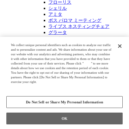
フローリス
シェリル
アミタ
ボス パロマ ミーティング
ライブス ネスティングチェア
グラータ
マルカチェア
ルナ
We collect unique personal identifiers such as cookies to analyze our traffic
and to personalize content and ads. We share information about your use of
クリール
our website with our analytics and advertising partners, who may combine
サリトロ
it with other information that you have provided to them or that they have
プロスタック
collected from your use of their services. Please click "
here
" to see more
リータⅡ
details about how we use cookies and the retention period of each cookie.
You have the right to opt out of our sharing of your information with our
エナ
partners. Please click [Do Not Sell or Share My Personal Information] to
エモルト
exercise your right.
レーテ
Privacy Policy
Change your sell or share preference
8147
ピーノ
Do Not Sell or Share My Personal Information
ウェルツ イーヴイ
ウェルツ セルフ
キャスター無し
OK
フローリス
アミタ