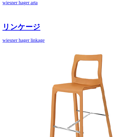
wiesner hager arta
リンケージ
wiesner hager linkage