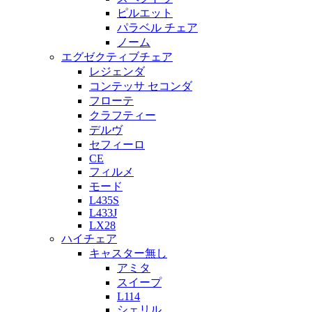
ピルエット
パラベル チェア
ノーム
エグゼクティブチェア
レジェンダ
コンテッサ セコンダ
フローテ
クラフティー
デルヴ
セフィーロ
CE
フィルメ
モード
L435S
L433J
LX28
ハイチェア
キャスター無し
アミタ
スイープ
L114
シェリル