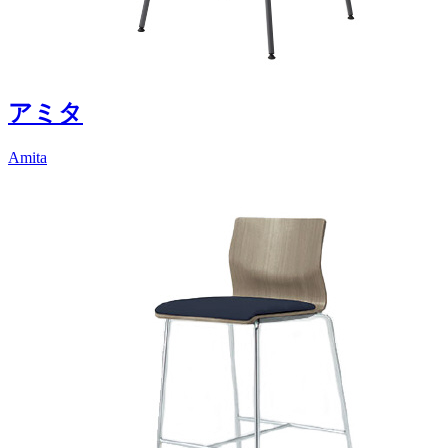
アミタ
Amita