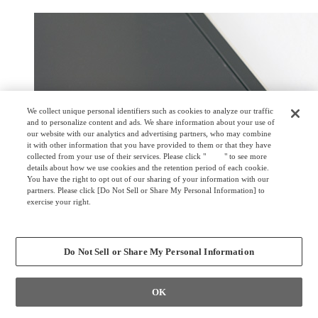
We collect unique personal identifiers such as cookies to analyze our traffic
and to personalize content and ads. We share information about your use of
our website with our analytics and advertising partners, who may combine
it with other information that you have provided to them or that they have
collected from your use of their services. Please click "
here
" to see more
details about how we use cookies and the retention period of each cookie.
You have the right to opt out of our sharing of your information with our
partners. Please click [Do Not Sell or Share My Personal Information] to
exercise your right.
Privacy Policy
Change your sell or share preference
Do Not Sell or Share My Personal Information
OK