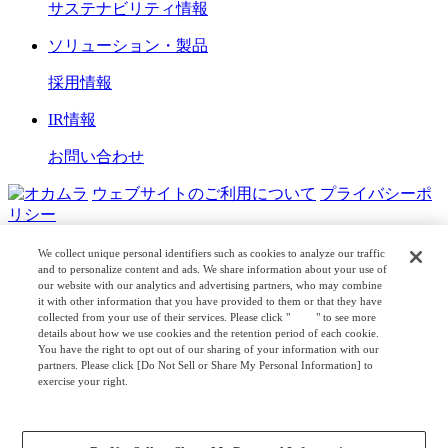
サステナビリティ情報
ソリューション・製品
採用情報
IR情報
お問い合わせ
ウェブサイトのご利用について
プライバシーポ
リシー
COPYRIGHT © OKAMURA CORPORATION. ALL RIGHTS
We collect unique personal identifiers such as cookies to analyze our traffic
RESERVED.
and to personalize content and ads. We share information about your use of
our website with our analytics and advertising partners, who may combine
it with other information that you have provided to them or that they have
日本公式
企業広報
collected from your use of their services. Please click "
here
" to see more
details about how we use cookies and the retention period of each cookie.
You have the right to opt out of our sharing of your information with our
partners. Please click [Do Not Sell or Share My Personal Information] to
exercise your right.
Privacy Policy
Change your sell or share preference