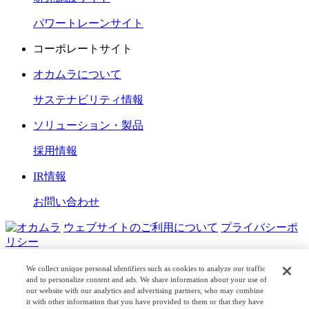
パワートレーンサイト
コーポレートサイト
オカムラについて
サステナビリティ情報
ソリューション・製品
採用情報
IR情報
お問い合わせ
ウェブサイトのご利用について
プライバシーポ
リシー
COPYRIGHT © OKAMURA CORPORATION. ALL RIGHTS
We collect unique personal identifiers such as cookies to analyze our traffic
RESERVED.
and to personalize content and ads. We share information about your use of
our website with our analytics and advertising partners, who may combine
it with other information that you have provided to them or that they have
日本公式
企業広報