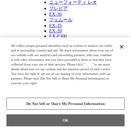
ニューフォーティ レオ
プレビア
EX-36
フェムール
EX-35
EX-39
EX-F300
EX-37
We collect unique personal identifiers such as cookies to analyze our traffic
ラティオ Ⅲ EX
and to personalize content and ads. We share information about your use of
EX-38
our website with our analytics and advertising partners, who may combine
EX-46
it with other information that you have provided to them or that they have
会議テーブル
collected from your use of their services. Please click "
here
" to see more
4L78
details about how we use cookies and the retention period of each cookie.
You have the right to opt out of our sharing of your information with our
トラヴァース
partners. Please click [Do Not Sell or Share My Personal Information] to
ミコト
exercise your right.
プリシード エグゼクティブ＆ストレ
Privacy Policy
Change your sell or share preference
ージ
ラティオ Ⅲ
Do Not Sell or Share My Personal Information
シンフォニア
システム会議テーブル ティースキル
4L77
OK
4L75
4L74