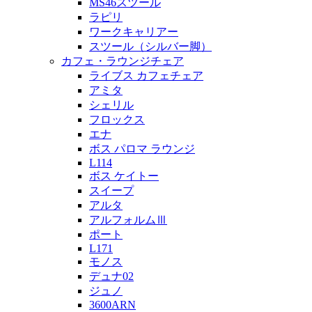
MS46スツール
ラピリ
ワークキャリアー
スツール（シルバー脚）
カフェ・ラウンジチェア
ライブス カフェチェア
アミタ
シェリル
フロックス
エナ
ボス パロマ ラウンジ
L114
ボス ケイトー
スイープ
アルタ
アルフォルムⅢ
ポート
L171
モノス
デュナ02
ジュノ
3600ARN