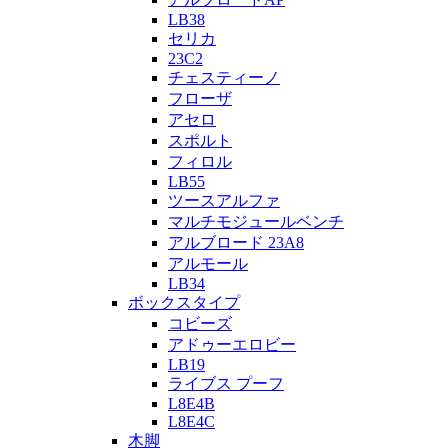
LB38
セリカ
23C2
チェスティーノ
フローザ
アセロ
スポルト
フィロル
LB55
ツースアルファ
マルチモジュールベンチ
アルブロード 23A8
アルモール
LB34
ボックスタイプ
コビーズ
アドゥーエロビー
LB19
ライブス プーフ
L8E4B
L8E4C
木脚