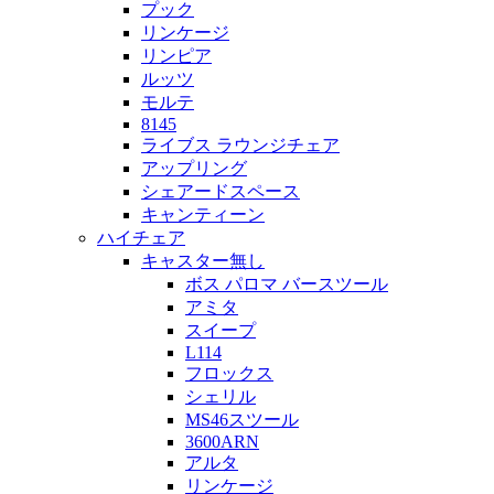
プック
リンケージ
リンピア
ルッツ
モルテ
8145
ライブス ラウンジチェア
アップリング
シェアードスペース
キャンティーン
ハイチェア
キャスター無し
ボス パロマ バースツール
アミタ
スイープ
L114
フロックス
シェリル
MS46スツール
3600ARN
アルタ
リンケージ