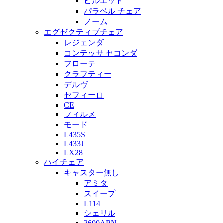
ピルエット
パラベル チェア
ノーム
エグゼクティブチェア
レジェンダ
コンテッサ セコンダ
フローテ
クラフティー
デルヴ
セフィーロ
CE
フィルメ
モード
L435S
L433J
LX28
ハイチェア
キャスター無し
アミタ
スイープ
L114
シェリル
3600ARN