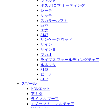
ツァルト
ボス パロマ ミーティング
レーテ
ケッテ
スカラールフト
9377
エナ
8147
リンケージ ウッド
サイン
サインⅡ
マカオ
ライブス フォールディングチェア
ルネッタ
8148
ピーノ
8117
スツール
ピルエット
アミタ
ライブス プーフ
エノッツ ミニマルチェア