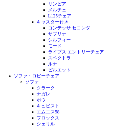
リンピア
メルチェ
L125チェア
キャスター付き
コンテッサ セコンダ
サブリナ
シルフィー
モード
ライブス エントリーチェア
スペクトラ
ルナ
ピルエット
ソファ・ロビーチェア
ソファ
クラーク
ナガレ
ボウ
キュビスト
エムエス58
フロックス
シェリル