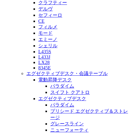
クラフティー
デルヴ
セフィーロ
CE
フィルメ
モード
エミーノ
シェリル
L435S
L433J
LX28
8345E
エグゼクティブデスク・会議テーブル
電動昇降デスク
パラダイム
スイフト クアトロ
エグゼクティブデスク
パラダイム
プリシード エグゼクティブ＆ストレ
ージ
グレースライン
ニューフォーティ