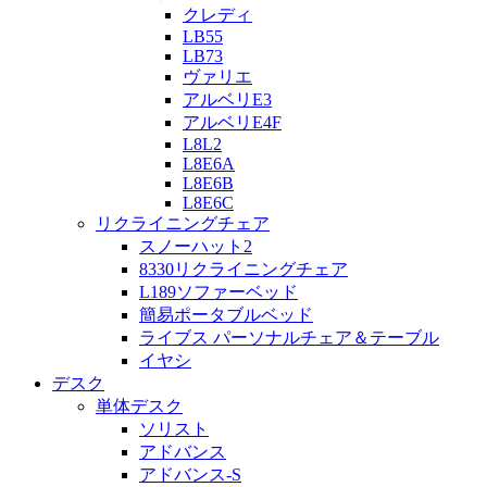
クレディ
LB55
LB73
ヴァリエ
アルベリE3
アルベリE4F
L8L2
L8E6A
L8E6B
L8E6C
リクライニングチェア
スノーハット2
8330リクライニングチェア
L189ソファーベッド
簡易ポータブルベッド
ライブス パーソナルチェア＆テーブル
イヤシ
デスク
単体デスク
ソリスト
アドバンス
アドバンス-S