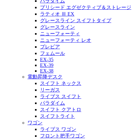
パラダイム
プリシード エグゼクティブ＆ストレージ
ラティオ Ⅲ EX
グレースライン スイフトタイプ
グレースライン
ニューフォーティ
ニューフォーティ レオ
プレビア
フェムール
EX-35
EX-39
EX-38
電動昇降デスク
スイフト ネックス
リーガス
ライブス スイフト
パラダイム
スイフト クアトロ
スイフトライト
ワゴン
ライブス ワゴン
フロント把手ワゴン