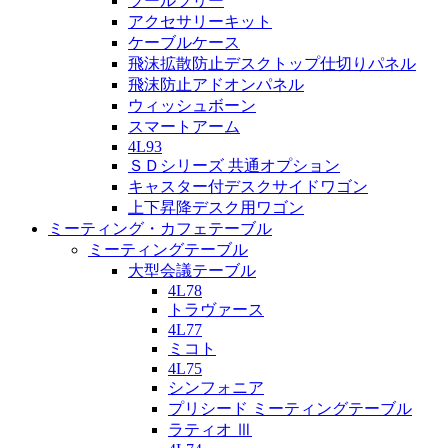
ツールツリー
アクセサリーキット
ケーブルケース
飛沫拡散防止デスクトップ仕切りパネル
飛沫防止アドオンパネル
ウィッシュボーン
スマートアーム
4L93
ＳＤシリーズ 共通オプション
キャスター付デスクサイドワゴン
上下昇降デスク用ワゴン
ミーティング・カフェテーブル
ミーティングテーブル
大型会議テーブル
4L78
トラヴァース
4L77
ミコト
4L75
シンフォニア
プリシード ミーティングテーブル
ラティオ Ⅲ