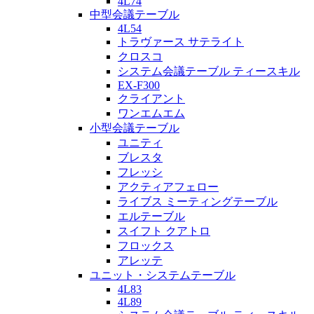
4L74
中型会議テーブル
4L54
トラヴァース サテライト
クロスコ
システム会議テーブル ティースキル
EX-F300
クライアント
ワンエムエム
小型会議テーブル
ユニティ
ブレスタ
フレッシ
アクティアフェロー
ライブス ミーティングテーブル
エルテーブル
スイフト クアトロ
フロックス
アレッテ
ユニット・システムテーブル
4L83
4L89