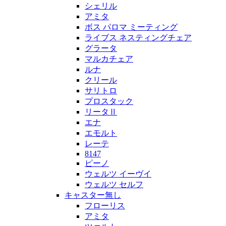
シェリル
アミタ
ボス パロマ ミーティング
ライブス ネスティングチェア
グラータ
マルカチェア
ルナ
クリール
サリトロ
プロスタック
リータⅡ
エナ
エモルト
レーテ
8147
ピーノ
ウェルツ イーヴイ
ウェルツ セルフ
キャスター無し
フローリス
アミタ