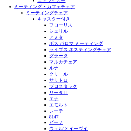
ストライカー
ミーティング・カフェチェア
ミーティングチェア
キャスター付き
フローリス
シェリル
アミタ
ボス パロマ ミーティング
ライブス ネスティングチェア
グラータ
マルカチェア
ルナ
クリール
サリトロ
プロスタック
リータⅡ
エナ
エモルト
レーテ
8147
ピーノ
ウェルツ イーヴイ