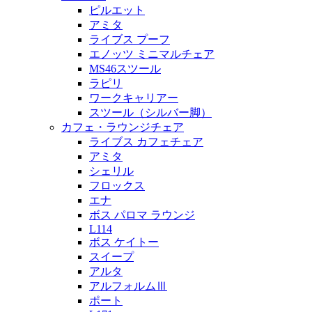
ピルエット
アミタ
ライブス プーフ
エノッツ ミニマルチェア
MS46スツール
ラピリ
ワークキャリアー
スツール（シルバー脚）
カフェ・ラウンジチェア
ライブス カフェチェア
アミタ
シェリル
フロックス
エナ
ボス パロマ ラウンジ
L114
ボス ケイトー
スイープ
アルタ
アルフォルムⅢ
ポート