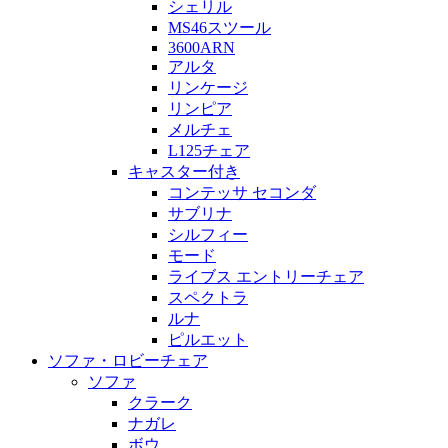
シェリル
MS46スツール
3600ARN
アルタ
リンケージ
リンピア
メルチェ
L125チェア
キャスター付き
コンテッサ セコンダ
サブリナ
シルフィー
モード
ライブス エントリーチェア
スペクトラ
ルナ
ピルエット
ソファ・ロビーチェア
ソファ
クラーク
ナガレ
ボウ