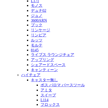
L171
モノス
デュナ02
ジュノ
3600ARN
プック
リンケージ
リンピア
ルッツ
モルテ
8145
ライブス ラウンジチェア
アップリング
シェアードスペース
キャンティーン
ハイチェア
キャスター無し
ボス パロマ バースツール
アミタ
スイープ
L114
フロックス