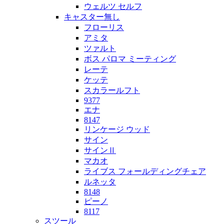
ウェルツ セルフ
キャスター無し
フローリス
アミタ
ツァルト
ボス パロマ ミーティング
レーテ
ケッテ
スカラールフト
9377
エナ
8147
リンケージ ウッド
サイン
サインⅡ
マカオ
ライブス フォールディングチェア
ルネッタ
8148
ピーノ
8117
スツール