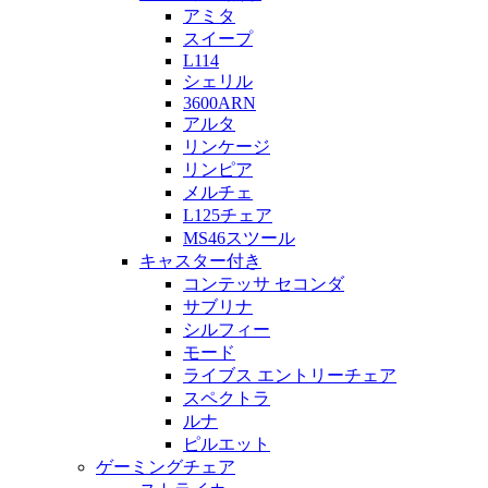
アミタ
スイープ
L114
シェリル
3600ARN
アルタ
リンケージ
リンピア
メルチェ
L125チェア
MS46スツール
キャスター付き
コンテッサ セコンダ
サブリナ
シルフィー
モード
ライブス エントリーチェア
スペクトラ
ルナ
ピルエット
ゲーミングチェア