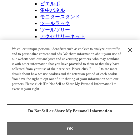
ピエルポ
集中パネル
モニタースタンド
ツールラック
ツールツリー
アクセサリーキット
ケーブルケース
飛沫拡散防止デスクトップ仕切りパネル
We collect unique personal identifiers such as cookies to analyze our traffic
and to personalize content and ads. We share information about your use of
飛沫防止アドオンパネル
our website with our analytics and advertising partners, who may combine
ウィッシュボーン
it with other information that you have provided to them or that they have
スマートアーム
collected from your use of their services. Please click "
here
" to see more
details about how we use cookies and the retention period of each cookie.
4L93
You have the right to opt out of our sharing of your information with our
ＳＤシリーズ 共通オプション
partners. Please click [Do Not Sell or Share My Personal Information] to
キャスター付デスクサイドワゴン
exercise your right.
上下昇降デスク用ワゴン
Privacy Policy
Change your sell or share preference
ミーティング・カフェテーブル
ミーティングテーブル
Do Not Sell or Share My Personal Information
大型会議テーブル
4L78
トラヴァース
OK
4L77
ミコト