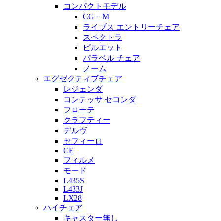
コンパクトモデル
CG－M
ライブス エントリーチェア
スペクトラ
ピルエット
パラベル チェア
ノーム
エグゼクティブチェア
レジェンダ
コンテッサ セコンダ
フローテ
クラフティー
デルヴ
セフィーロ
CE
フィルメ
モード
L435S
L433J
LX28
ハイチェア
キャスター無し