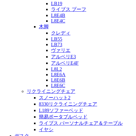
LB19
ライブス プーフ
L8E4B
L8E4C
木脚
クレディ
LB55
LB73
ヴァリエ
アルベリE3
アルベリE4F
L8L2
L8E6A
L8E6B
L8E6C
リクライニングチェア
スノーハット2
8330リクライニングチェア
L189ソファーベッド
簡易ポータブルベッド
ライブス パーソナルチェア＆テーブル
イヤシ
デスク