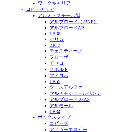
ワークキャリアー
ロビーチェア
アルミ・スチール脚
アルブロード（23NP）
アルブロードAP
LB38
セリカ
23C2
チェスティーノ
フローザ
アセロ
スポルト
フィロル
LB55
ツースアルファ
マルチモジュールベンチ
アルブロード 23A8
アルモール
LB34
ボックスタイプ
コビーズ
アドゥーエロビー