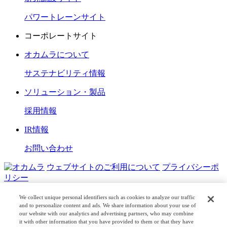
パワートレーンサイト
コーポレートサイト
オカムラについて
サステナビリティ情報
ソリューション・製品
採用情報
IR情報
お問い合わせ
ウェブサイトのご利用について
プライバシーポ
リシー
COPYRIGHT © OKAMURA CORPORATION. ALL RIGHTS
We collect unique personal identifiers such as cookies to analyze our traffic
RESERVED.
and to personalize content and ads. We share information about your use of
our website with our analytics and advertising partners, who may combine
it with other information that you have provided to them or that they have
日本公式
企業広報