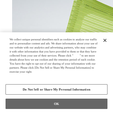
We collect unique personal identifiers such as cookies to analyze our traffic
and to personalize content and ads. We share information about your use of
our website with our analytics and advertising partners, who may combine
it with other information that you have provided to them or that they have
collected from your use of their services. Please click "
here
" to see more
details about how we use cookies and the retention period of each cookie.
You have the right to opt out of our sharing of your information with our
partners. Please click [Do Not Sell or Share My Personal Information] to
exercise your right.
Privacy Policy
Change your sell or share preference
Do Not Sell or Share My Personal Information
OK