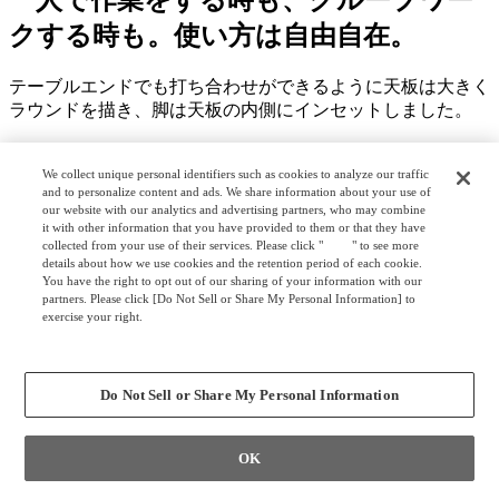
クする時も。使い方は自由自在。
テーブルエンドでも打ち合わせができるように天板は大きく
ラウンドを描き、脚は天板の内側にインセットしました。
機能
We collect unique personal identifiers such as cookies to analyze our traffic
and to personalize content and ads. We share information about your use of
our website with our analytics and advertising partners, who may combine
it with other information that you have provided to them or that they have
collected from your use of their services. Please click "
here
" to see more
details about how we use cookies and the retention period of each cookie.
You have the right to opt out of our sharing of your information with our
partners. Please click [Do Not Sell or Share My Personal Information] to
exercise your right.
Privacy Policy
Change your sell or share preference
Do Not Sell or Share My Personal Information
OK