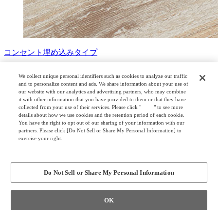
コンセント埋め込みタイプ
アクセスしやすい机上面の回転式コンセントユニット。(2口
We collect unique personal identifiers such as cookies to analyze our traffic
1セット：定格電圧100V、定格電流15A、コード長さ3ｍ、
and to personalize content and ads. We share information about your use of
1500Wまで)
our website with our analytics and advertising partners, who may combine
it with other information that you have provided to them or that they have
collected from your use of their services. Please click "
here
" to see more
サステナビリティ
details about how we use cookies and the retention period of each cookie.
You have the right to opt out of our sharing of your information with our
partners. Please click [Do Not Sell or Share My Personal Information] to
exercise your right.
Privacy Policy
Change your sell or share preference
マークについて
Do Not Sell or Share My Personal Information
オカムラ独自の環境に関する取り組み
「GREEN WAVE」について
OK
オカムラのWell-beingに関する取り組みについて