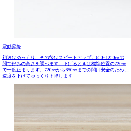
電動昇降
初速はゆっくり、その後はスピードアップ。650~1250㎜の
間で好みの高さを調べます。下げるときは標準位置の720㎜
で一度止まります。720㎜から650㎜までの間は安全のため、
速度を下げてゆっくり下降します。