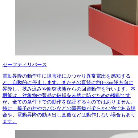
セーフティリバース
電動昇降の動作中に障害物にぶつかり異常電圧を感知する
と、自動的に停止します。またその直後に約1~3㎝逆方向に
昇降し、挟み込みや衝突状態からの回避動作を行います。本
機能は、対象物や製品の破損を未然に防ぐための機能です
が、全ての条件下での動作を保証するものではありません。
特に、椅子の肘やカバンなどの障害物が柔らかい物である場
合や、電動昇降の動き出し直後などは動作しない場合もあり
ます。