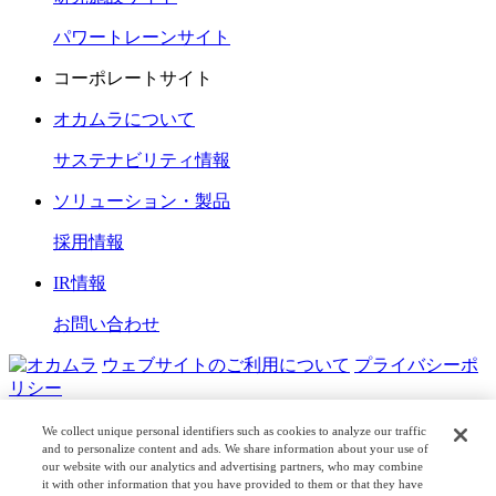
パワートレーンサイト
コーポレートサイト
オカムラについて
サステナビリティ情報
ソリューション・製品
採用情報
IR情報
お問い合わせ
ウェブサイトのご利用について
プライバシーポ
リシー
COPYRIGHT © OKAMURA CORPORATION. ALL RIGHTS
We collect unique personal identifiers such as cookies to analyze our traffic
RESERVED.
and to personalize content and ads. We share information about your use of
our website with our analytics and advertising partners, who may combine
it with other information that you have provided to them or that they have
日本公式
企業広報