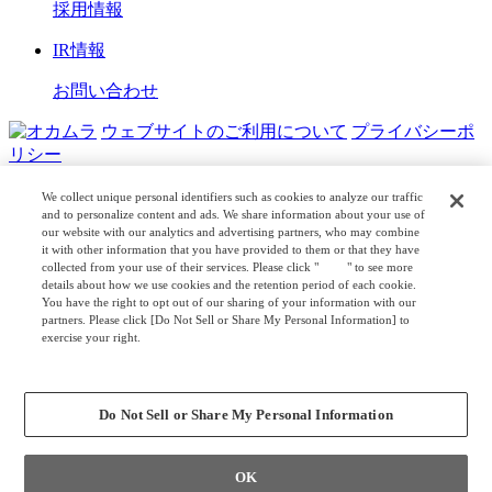
採用情報
IR情報
お問い合わせ
ウェブサイトのご利用について
プライバシーポ
リシー
COPYRIGHT © OKAMURA CORPORATION. ALL RIGHTS
We collect unique personal identifiers such as cookies to analyze our traffic
RESERVED.
and to personalize content and ads. We share information about your use of
our website with our analytics and advertising partners, who may combine
it with other information that you have provided to them or that they have
日本公式
企業広報
collected from your use of their services. Please click "
here
" to see more
details about how we use cookies and the retention period of each cookie.
You have the right to opt out of our sharing of your information with our
partners. Please click [Do Not Sell or Share My Personal Information] to
exercise your right.
Privacy Policy
Change your sell or share preference
Do Not Sell or Share My Personal Information
OK