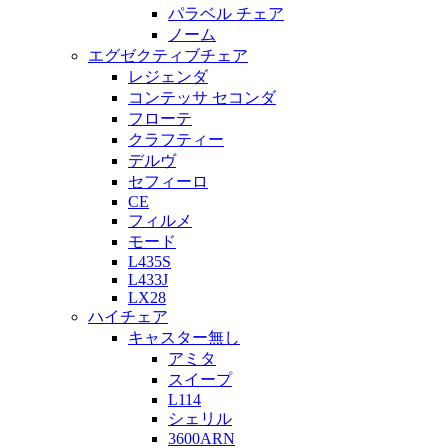
パラベル チェア
ノーム
エグゼクティブチェア
レジェンダ
コンテッサ セコンダ
フローテ
クラフティー
デルヴ
セフィーロ
CE
フィルメ
モード
L435S
L433J
LX28
ハイチェア
キャスター無し
アミタ
スイープ
L114
シェリル
3600ARN