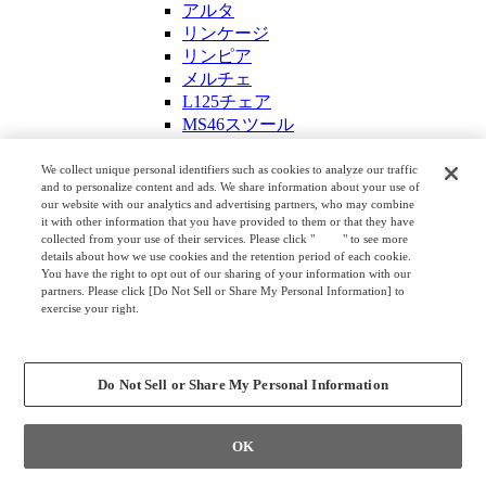
アルタ
リンケージ
リンピア
メルチェ
L125チェア
MS46スツール
キャスター付き
コンテッサ セコンダ
We collect unique personal identifiers such as cookies to analyze our traffic
and to personalize content and ads. We share information about your use of
サブリナ
our website with our analytics and advertising partners, who may combine
シルフィー
it with other information that you have provided to them or that they have
モード
collected from your use of their services. Please click "
here
" to see more
details about how we use cookies and the retention period of each cookie.
ライブス エントリーチェア
You have the right to opt out of our sharing of your information with our
スペクトラ
partners. Please click [Do Not Sell or Share My Personal Information] to
ルナ
exercise your right.
Privacy Policy
ピルエット
Change your sell or share preference
ゲーミングチェア
ストライカー
Do Not Sell or Share My Personal Information
ミーティング・カフェチェア
ミーティングチェア
キャスター付き
OK
フローリス