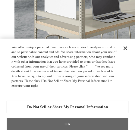
We collect unique personal identifiers such as cookies to analyze our traffic
and to personalize content and ads. We share information about your use of
our website with our analytics and advertising partners, who may combine
it with other information that you have provided to them or that they have
collected from your use of their services. Please click "
here
" to see more
details about how we use cookies and the retention period of each cookie.
You have the right to opt out of our sharing of your information with our
partners. Please click [Do Not Sell or Share My Personal Information] to
exercise your right.
Privacy Policy
Change your sell or share preference
Do Not Sell or Share My Personal Information
OK
Collaboration