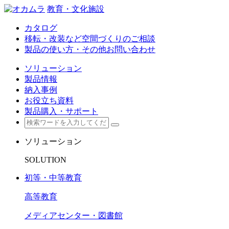
教育・文化施設
カタログ
移転・改装など空間づくりのご相談
製品の使い方・その他お問い合わせ
ソリューション
製品情報
納入事例
お役立ち資料
製品購入・サポート
ソリューション
SOLUTION
初等・中等教育
高等教育
メディアセンター・図書館