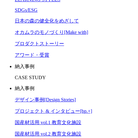
SDGs/ESG
日本の森の健全化をめざして
オカムラのモノづくり[Make with]
プロダクトストーリー
アワード・受賞
納入事例
CASE STUDY
納入事例
デザイン事例[Design Stories]
プロジェクト & インタビュー[bp.+]
国産材活用 vol.1 教育文化施設
国産材活用 vol.2 教育文化施設