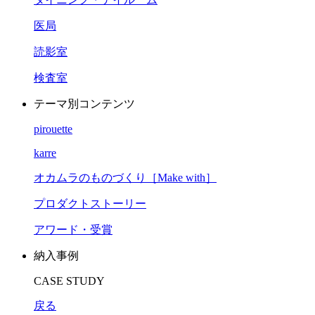
医局
読影室
検査室
テーマ別コンテンツ
pirouette
karre
オカムラのものづくり［Make with］
プロダクトストーリー
アワード・受賞
納入事例
CASE STUDY
戻る