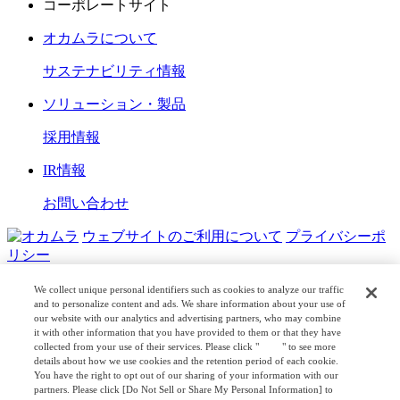
コーポレートサイト
オカムラについて
サステナビリティ情報
ソリューション・製品
採用情報
IR情報
お問い合わせ
ウェブサイトのご利用について
プライバシーポ
リシー
COPYRIGHT © OKAMURA CORPORATION. ALL RIGHTS
We collect unique personal identifiers such as cookies to analyze our traffic
RESERVED.
and to personalize content and ads. We share information about your use of
our website with our analytics and advertising partners, who may combine
it with other information that you have provided to them or that they have
日本公式
企業広報
collected from your use of their services. Please click "
here
" to see more
details about how we use cookies and the retention period of each cookie.
You have the right to opt out of our sharing of your information with our
partners. Please click [Do Not Sell or Share My Personal Information] to