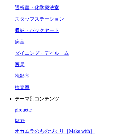
透析室・化学療法室
スタッフステーション
収納・バックヤード
病室
ダイニング・デイルーム
医局
読影室
検査室
テーマ別コンテンツ
pirouette
karre
オカムラのものづくり［Make with］