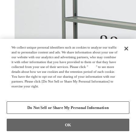
We collect unique personal identifiers such as cookies to analyze our traffic
and to personalize content and ads. We share information about your use of
our website with our analytics and advertising partners, who may combine
it with other information that you have provided to them or that they have
collected from your use of their services. Please click "
here
" to see more
details about how we use cookies and the retention period of each cookie.
You have the right to opt out of our sharing of your information with our
partners. Please click [Do Not Sell or Share My Personal Information] to
exercise your right.
Privacy Policy
Change your sell or share preference
Do Not Sell or Share My Personal Information
OK
移動