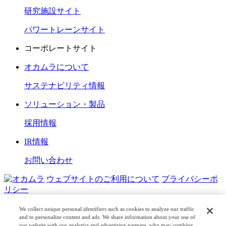
研究施設サイト
パワートレーンサイト
コーポレートサイト
オカムラについて
サステナビリティ情報
ソリューション・製品
採用情報
IR情報
お問い合わせ
ウェブサイトのご利用について
プライバシーポ
リシー
COPYRIGHT © OKAMURA CORPORATION. ALL RIGHTS
We collect unique personal identifiers such as cookies to analyze our traffic
RESERVED.
and to personalize content and ads. We share information about your use of
our website with our analytics and advertising partners, who may combine