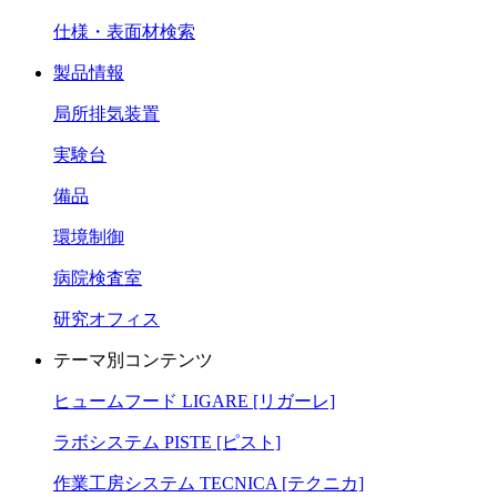
仕様・表面材検索
製品情報
局所排気装置
実験台
備品
環境制御
病院検査室
研究オフィス
テーマ別コンテンツ
ヒュームフード LIGARE [リガーレ]
ラボシステム PISTE [ピスト]
作業工房システム TECNICA [テクニカ]