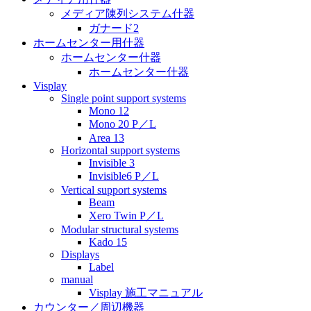
メディア陳列システム什器
ガナード2
ホームセンター用什器
ホームセンター什器
ホームセンター什器
Visplay
Single point support systems
Mono 12
Mono 20 P／L
Area 13
Horizontal support systems
Invisible 3
Invisible6 P／L
Vertical support systems
Beam
Xero Twin P／L
Modular structural systems
Kado 15
Displays
Label
manual
Visplay 施工マニュアル
カウンター／周辺機器