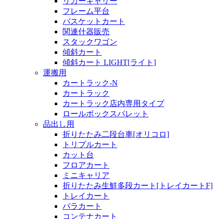
リカーキャリー
フレーム平台
バスケットカート
関連什器販売
スタックワゴン
傾斜カート
傾斜カート LIGHT[ライト]
運搬用
カートラック-N
カートラック
カートラック店内専用タイプ
ロールボックスパレット
品出し用
折りたたみ二段台車[オリコロ]
トリプルカート
カット台
フロアカート
ミニキャリア
折りたたみ生鮮多段カート[トレイカートF]
トレイカート
バラカート
コンテナカート