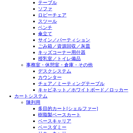
テーブル
ソファ
ロビーチェア
スツール
ベンチ
傘立て
サイン／パーティション
ごみ箱／資源回収／灰皿
キッズコーナー用什器
授乳室／トイレ備品
事務室・休憩室・倉庫・その他
デスクシステム
カウンター
チェア／ミーティングテーブル
キャビネット／ホワイトボード／ロッカー
カートシステム
陳列用
多目的カート[シェルファー]
樹脂製ベースカート
ベースキャリア
ベースダミー