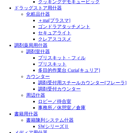
クッキングデモキュービック
ドラッグストア用什器
化粧品什器
＋ma[プラスマ]
ゴンドラアタッチメント
セキュアライト
クレアスコスメ
調剤薬局用什器
調剤室什器
プリスキット・フィル
プリスキット
多目的作業台 Curia[キュリア]
カウンター
調剤受付用スチールカウンター[フレーラ]
調剤受付カウンター
周辺什器
ロビー／待合室
事務所／休憩室／倉庫
書籍用什器
書籍陳列システム什器
SWシリーズⅡ
メディア用什器