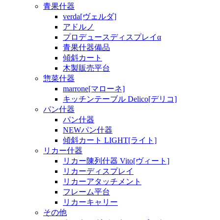
青果什器
verda[ヴェルダ]
アドルノ
プロデュースディスプレイα
青果什器備品
傾斜カート
木製販売平台
惣菜什器
marrone[マローネ]
キッチンテーブル Delico[デリコ]
パン什器
パン什器
NEWパン什器
傾斜カート LIGHT[ライト]
リカー什器
リカー陳列什器 Vito[ヴィート]
リカーディスプレイ
リカーアタッチメント
フレーム平台
リカーキャリー
その他