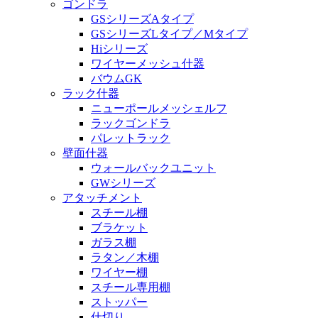
ゴンドラ
GSシリーズAタイプ
GSシリーズLタイプ／Mタイプ
Hiシリーズ
ワイヤーメッシュ什器
バウムGK
ラック什器
ニューポールメッシェルフ
ラックゴンドラ
パレットラック
壁面什器
ウォールバックユニット
GWシリーズ
アタッチメント
スチール棚
ブラケット
ガラス棚
ラタン／木棚
ワイヤー棚
スチール専用棚
ストッパー
仕切り