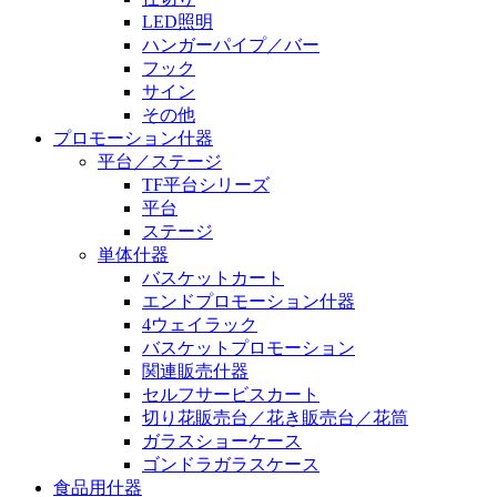
LED照明
ハンガーパイプ／バー
フック
サイン
その他
プロモーション什器
平台／ステージ
TF平台シリーズ
平台
ステージ
単体什器
バスケットカート
エンドプロモーション什器
4ウェイラック
バスケットプロモーション
関連販売什器
セルフサービスカート
切り花販売台／花き販売台／花筒
ガラスショーケース
ゴンドラガラスケース
食品用什器