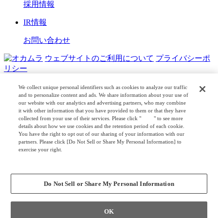
採用情報
IR情報
お問い合わせ
ウェブサイトのご利用について
プライバシーポ
リシー
COPYRIGHT © OKAMURA CORPORATION. ALL RIGHTS
We collect unique personal identifiers such as cookies to analyze our traffic
RESERVED.
and to personalize content and ads. We share information about your use of
our website with our analytics and advertising partners, who may combine
it with other information that you have provided to them or that they have
日本公式
企業広報
collected from your use of their services. Please click "
here
" to see more
details about how we use cookies and the retention period of each cookie.
You have the right to opt out of our sharing of your information with our
partners. Please click [Do Not Sell or Share My Personal Information] to
exercise your right.
Privacy Policy
Change your sell or share preference
Do Not Sell or Share My Personal Information
OK