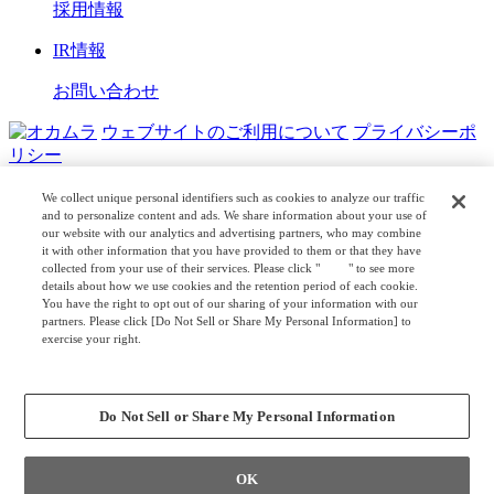
採用情報
IR情報
お問い合わせ
ウェブサイトのご利用について
プライバシーポ
リシー
COPYRIGHT © OKAMURA CORPORATION. ALL RIGHTS
We collect unique personal identifiers such as cookies to analyze our traffic
RESERVED.
and to personalize content and ads. We share information about your use of
our website with our analytics and advertising partners, who may combine
it with other information that you have provided to them or that they have
日本公式
企業広報
collected from your use of their services. Please click "
here
" to see more
details about how we use cookies and the retention period of each cookie.
You have the right to opt out of our sharing of your information with our
partners. Please click [Do Not Sell or Share My Personal Information] to
exercise your right.
Privacy Policy
Change your sell or share preference
Do Not Sell or Share My Personal Information
OK